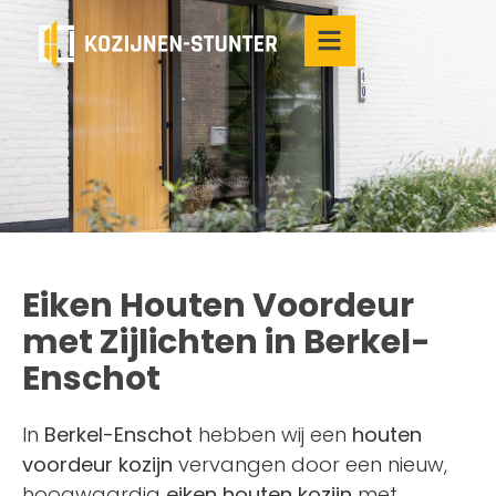
Eiken Houten Voordeur
met Zijlichten in Berkel-
Enschot
In
Berkel-Enschot
hebben wij een
houten
voordeur kozijn
vervangen door een nieuw,
hoogwaardig
eiken houten kozijn
met